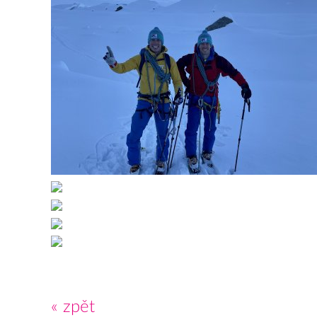
« zpět