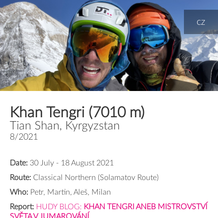
cz
Khan Tengri (7010 m)
Tian Shan, Kyrgyzstan
8/2021
Date:
30 July - 18 August 2021
Route:
Classical Northern (Solamatov Route)
Who:
Petr, Martin, Aleš, Milan
Report:
HUDY BLOG:
KHAN TENGRI ANEB MISTROVSTVÍ
SVĚTA V JUMAROVÁNÍ