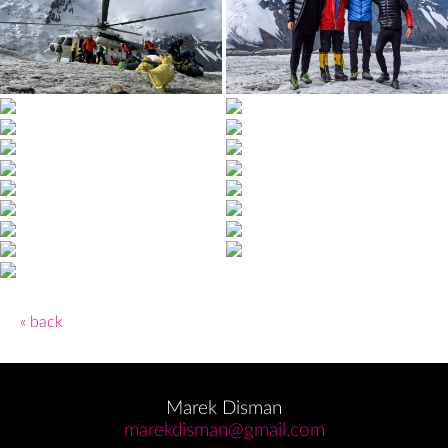
« back
Marek Disman
marekdisman@gmail.com