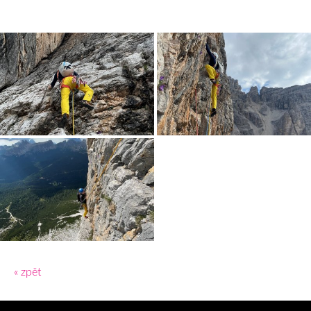
« zpět