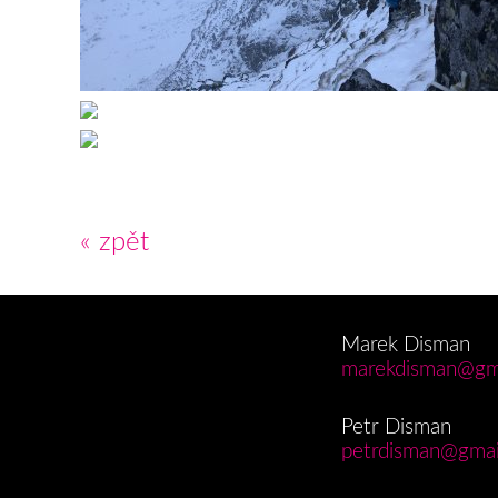
« zpět
Marek Disman
marekdisman@gm
Petr Disman
petrdisman@gmai