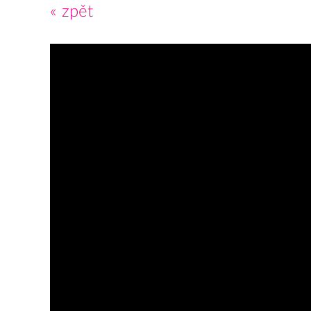
« zpět