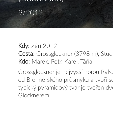
9/2012
Kdy:
Září 2012
Cesta:
Grossglockner (3798 m), Stüdlg
Kdo:
Marek, Petr, Karel, Táňa
Grossglockner je nejvyšší horou Rak
od Brennerského průsmyku a tvoří s
typický pyramidový tvar je tvořen d
Glocknerem.