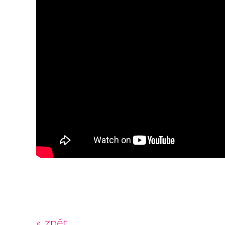
« zpět