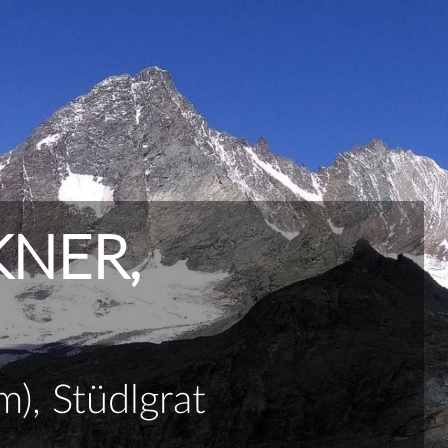
NER,
), Stüdlgrat