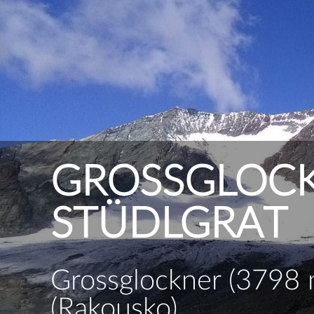
GROSSGLOCK
STÜDLGRAT
Grossglockner (3798 m
(Rakousko)