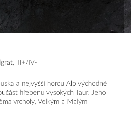
rat, III+/IV-
ouska a nejvyšší horou Alp východně
oučást hřebenu vysokých Taur. Jeho
věma vrcholy, Velkým a Malým